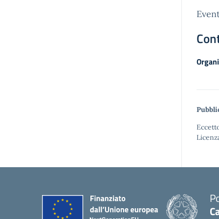
Event
Cont
Organi
Pubbli
Eccetto
Licenz
Po
Ca