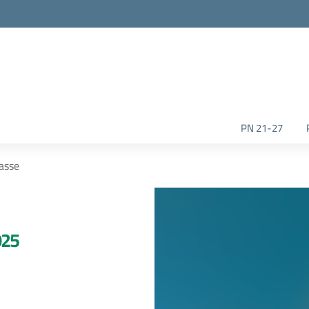
la scuola
PN 21-27
lasse
025