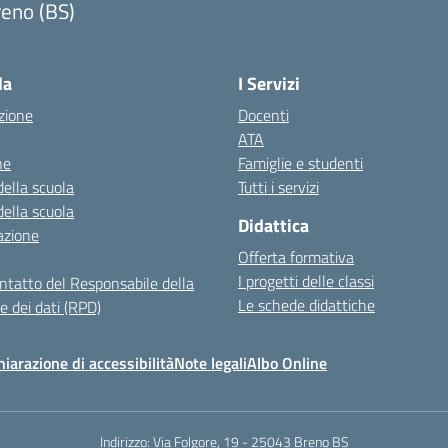
reno (BS)
Visita la pagina iniziale della scuola
la
I Servizi
zione
Docenti
ATA
ne
Famiglie e studenti
della scuola
Tutti i servizi
della scuola
Didattica
azione
Offerta formativa
I progetti delle classi
ontatto del Responsabile della
Le schede didattiche
e dei dati (RPD)
hiarazione di accessibilità
Note legali
Albo Online
Indirizzo:
Via Folgore, 19 - 25043 Breno BS