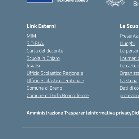
B
— 
Link Esterni
La Scuo
MIM
Presenta
S.O.F.I.A.
I luoghi
Carta del docente
Le perso
Scuola in Chiaro
I numeri 
Invalsi
Le carte 
Ufficio Scolastico Regionale
Organizz
Ufficio Scolastico Territoriale
La storia
Comune di Breno
Dati di c
Comune di Darfo Boario Terme
protezion
Amministrazione Trasparente
Informativa privacy
Dic