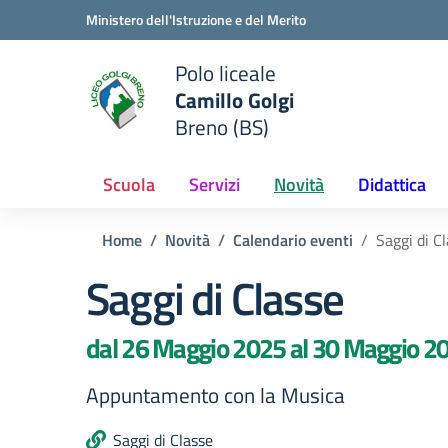
Vai ai contenuti
Vai al menu di navigazione
Vai al footer
Ministero dell'Istruzione e del Merito
Polo liceale
Camillo Golgi
e della scuola
Breno (BS)
— Visita la pagina iniziale del
Scuola
Servizi
Novità
Didattica
Home
Novità
Calendario eventi
Saggi di C
Saggi di Classe
dal 26 Maggio 2025 al 30 Maggio 2
Appuntamento con la Musica
Saggi di Classe