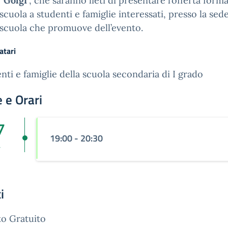
“
Golgi
”, che saranno lieti di presentare l’offerta forma
 scuola a studenti e famiglie interessati, presso la sed
 scuola che promuove dell’evento.
atari
nti e famiglie della scuola secondaria di I grado
 e Orari
7
19:00 - 20:30
v
i
o Gratuito