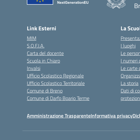
B
— 
Link Esterni
La Scuo
MIM
Presenta
S.O.F.I.A.
I luoghi
Carta del docente
Le perso
Scuola in Chiaro
I numeri 
Invalsi
Le carte 
Ufficio Scolastico Regionale
Organizz
Ufficio Scolastico Territoriale
La storia
Comune di Breno
Dati di c
Comune di Darfo Boario Terme
protezion
Amministrazione Trasparente
Informativa privacy
Dic