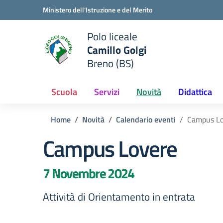
Vai ai contenuti
Vai al menu di navigazione
Vai al footer
Ministero dell'Istruzione e del Merito
Polo liceale
Camillo Golgi
e della scuola
Breno (BS)
— Visita la pagina iniziale del
Scuola
Servizi
Novità
Didattica
Home
Novità
Calendario eventi
Campus Lo
Campus Lovere
7 Novembre 2024
Attività di Orientamento in entrata