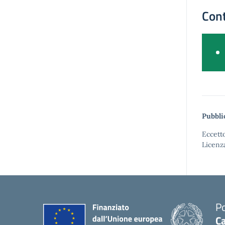
Cont
Pubbli
Eccetto
Licenz
Po
Ca