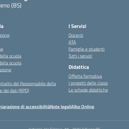
reno (BS)
Visita la pagina iniziale della scuola
la
I Servizi
zione
Docenti
ATA
ne
Famiglie e studenti
della scuola
Tutti i servizi
della scuola
Didattica
azione
Offerta formativa
I progetti delle classi
ontatto del Responsabile della
Le schede didattiche
e dei dati (RPD)
hiarazione di accessibilità
Note legali
Albo Online