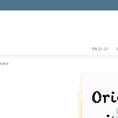
la scuola
PN 21-27
vere