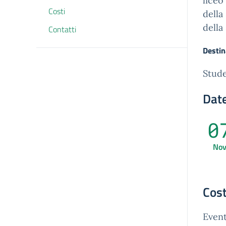
liceo 
Costi
della
della
Contatti
Destin
Stude
Date
0
No
Cost
Event