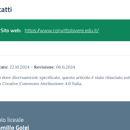
atti
Sito web:
https://www.convittolovere.edu.it/
cato:
22.10.2024
-
Revisione:
06.11.2024
 dove diversamente specificato, questo articolo è stato rilasciato sot
a Creative Commons Attribuzione 4.0 Italia.
lo liceale
millo Golgi