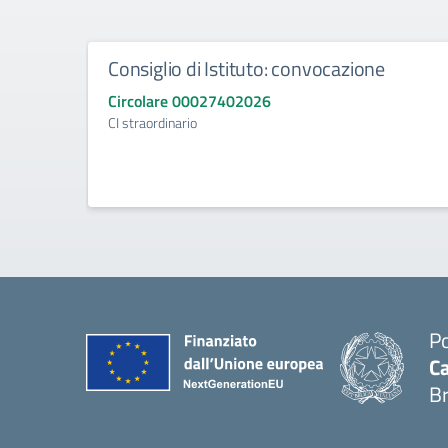
Consiglio di Istituto: convocazione
Circolare 00027402026
CI straordinario
Po
Ca
B
— 