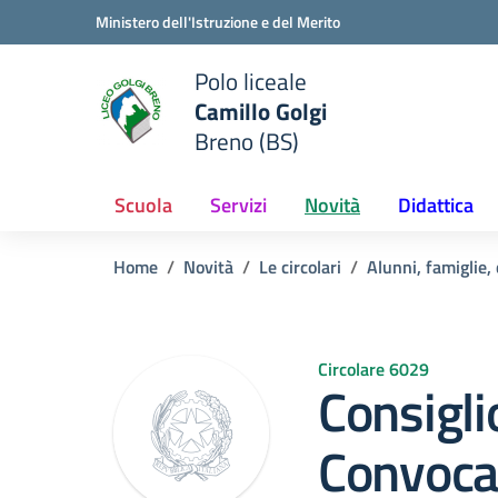
Vai ai contenuti
Vai al menu di navigazione
Vai al footer
Ministero dell'Istruzione e del Merito
Polo liceale
Camillo Golgi
e della scuola
Breno (BS)
— Visita la pagina iniziale del
Scuola
Servizi
Novità
Didattica
Home
Novità
Le circolari
Alunni, famiglie,
Circolare 6029
Consiglio
Convoca