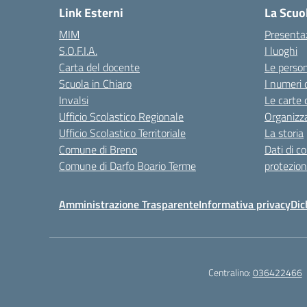
Link Esterni
La Scuo
MIM
Presenta
S.O.F.I.A.
I luoghi
Carta del docente
Le perso
Scuola in Chiaro
I numeri 
Invalsi
Le carte 
Ufficio Scolastico Regionale
Organizz
Ufficio Scolastico Territoriale
La storia
Comune di Breno
Dati di c
Comune di Darfo Boario Terme
protezion
Amministrazione Trasparente
Informativa privacy
Dic
Centralino:
036422466