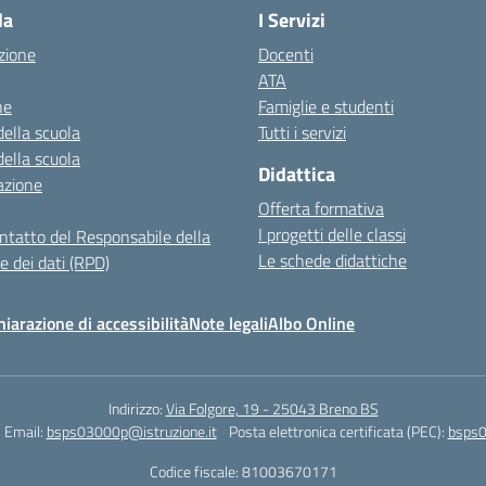
la
I Servizi
zione
Docenti
ATA
ne
Famiglie e studenti
della scuola
Tutti i servizi
della scuola
Didattica
azione
Offerta formativa
I progetti delle classi
ontatto del Responsabile della
Le schede didattiche
e dei dati (RPD)
hiarazione di accessibilità
Note legali
Albo Online
Indirizzo:
Via Folgore, 19 - 25043 Breno BS
Email:
bsps03000p@istruzione.it
Posta elettronica certificata (PEC):
bsps0
Codice fiscale: 81003670171