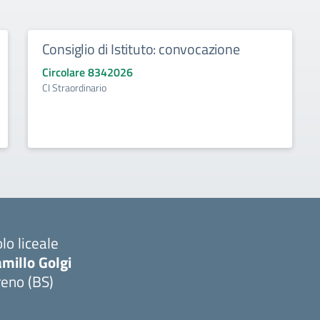
Consiglio di Istituto: convocazione
Circolare 8342026
CI Straordinario
lo liceale
millo Golgi
reno (BS)
Visita la pagina iniziale della scuola