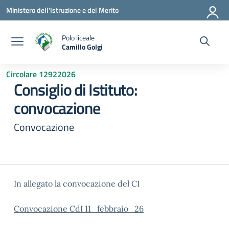
Vai ai contenuti
Vai al menu di navigazione
Vai al footer
Ministero dell'Istruzione e del Merito
Polo liceale
Camillo Golgi
— Visita la pagina iniziale della scuola
Circolare 12922026
Consiglio di Istituto:
convocazione
Convocazione
In allegato la convocazione del CI
Convocazione CdI 11_febbraio_26