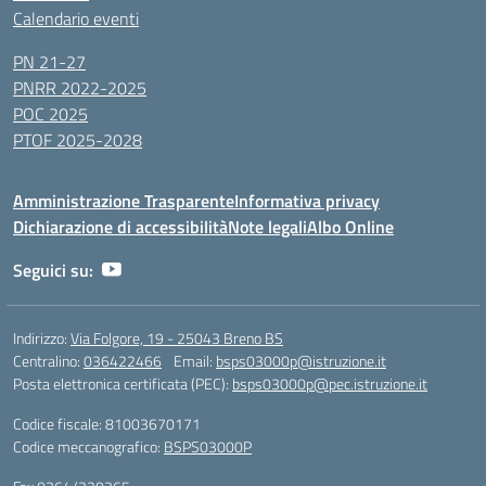
Calendario eventi
PN 21-27
PNRR 2022-2025
POC 2025
PTOF 2025-2028
Amministrazione Trasparente
Informativa privacy
Dichiarazione di accessibilità
Note legali
Albo Online
Seguici su:
Indirizzo:
Via Folgore, 19 - 25043 Breno BS
Centralino:
036422466
Email:
bsps03000p@istruzione.it
Posta elettronica certificata (PEC):
bsps03000p@pec.istruzione.it
Codice fiscale: 81003670171
Codice meccanografico:
BSPS03000P