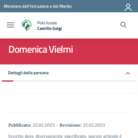
Vai ai contenuti
Vai al menu di navigazione
Vai al footer
Ministero dell'Istruzione e del Merito
Polo liceale
Camillo Golgi
— Visita la pagina iniziale della scuola
Domenica Vielmi
Dettagli della persona
Pubblicato:
22.02.2023
-
Revisione:
22.02.2023
Eccetto dove diversamente specificato, questo articolo è