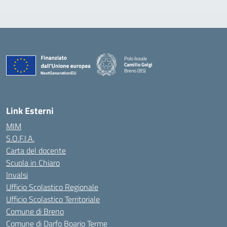
Polo liceale
Camillo Golgi
Breno (BS)
— Visita la pagina iniziale della scuola
Link Esterni
MIM
S.O.F.I.A.
Carta del docente
Scuola in Chiaro
Invalsi
Ufficio Scolastico Regionale
Ufficio Scolastico Territoriale
Comune di Breno
Comune di Darfo Boario Terme