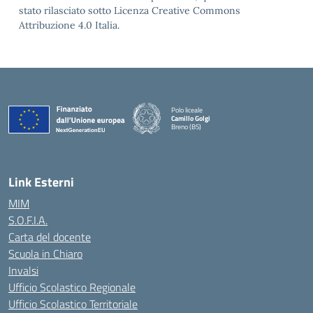
stato rilasciato sotto Licenza Creative Commons
Attribuzione 4.0 Italia.
Polo liceale
Camillo Golgi
Breno (BS)
— Visita la pagina iniziale della scuola
Link Esterni
MIM
S.O.F.I.A.
Carta del docente
Scuola in Chiaro
Invalsi
Ufficio Scolastico Regionale
Ufficio Scolastico Territoriale