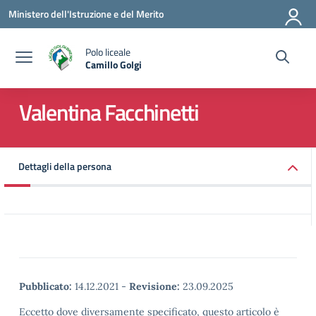
Vai ai contenuti
Vai al menu di navigazione
Vai al footer
Ministero dell'Istruzione e del Merito
Polo liceale
Camillo Golgi
— Visita la pagina iniziale della scuola
Valentina Facchinetti
Dettagli della persona
Pubblicato:
14.12.2021
-
Revisione:
23.09.2025
Eccetto dove diversamente specificato, questo articolo è