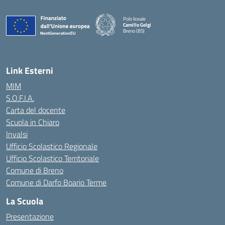
Polo liceale
Camillo Golgi
Breno (BS)
— Visita la pagina iniziale della scuola
Link Esterni
MIM
S.O.F.I.A.
Carta del docente
Scuola in Chiaro
Invalsi
Ufficio Scolastico Regionale
Ufficio Scolastico Territoriale
Comune di Breno
Comune di Darfo Boario Terme
La Scuola
Presentazione