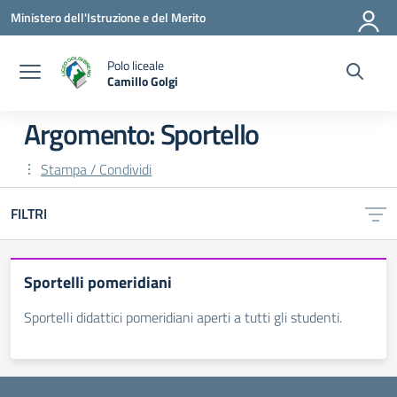
Vai ai contenuti
Vai al menu di navigazione
Vai al footer
Ministero dell'Istruzione e del Merito
Polo liceale
Camillo Golgi
— Visita la pagina iniziale della scuola
Argomento: Sportello
Stampa / Condividi
FILTRI
Sportelli pomeridiani
Sportelli didattici pomeridiani aperti a tutti gli studenti.