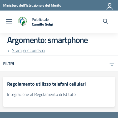
Vai ai contenuti
Vai al menu di navigazione
Vai al footer
Ministero dell'Istruzione e del Merito
Polo liceale
Camillo Golgi
— Visita la pagina iniziale della scuola
Argomento: smartphone
Stampa / Condividi
FILTRI
Regolamento utilizzo telefoni cellulari
Integrazione al Regolamento di Istituto