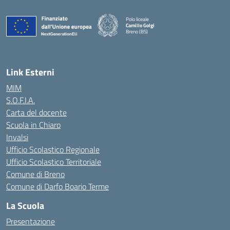
Polo liceale
Camillo Golgi
Breno (BS)
— Visita la pagina iniziale della scuola
Link Esterni
MIM
S.O.F.I.A.
Carta del docente
Scuola in Chiaro
Invalsi
Ufficio Scolastico Regionale
Ufficio Scolastico Territoriale
Comune di Breno
Comune di Darfo Boario Terme
La Scuola
Presentazione