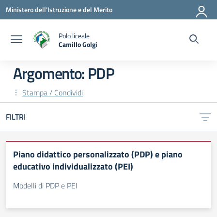
Vai ai contenuti
Vai al menu di navigazione
Vai al footer
Ministero dell'Istruzione e del Merito
Polo liceale
Camillo Golgi
— Visita la pagina iniziale della scuola
Argomento: PDP
Stampa / Condividi
FILTRI
Piano didattico personalizzato (PDP) e piano
educativo individualizzato (PEI)
Modelli di PDP e PEI