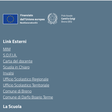
Polo liceale
Camillo Golgi
Breno (BS)
— Visita la pagina iniziale della scuola
Link Esterni
MIM
S.O.F.I.A.
Carta del docente
Scuola in Chiaro
Invalsi
Ufficio Scolastico Regionale
Ufficio Scolastico Territoriale
Comune di Breno
Comune di Darfo Boario Terme
La Scuola