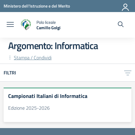
Vai ai contenuti
Vai al menu di navigazione
Vai al footer
Ministero dell'Istruzione e del Merito
Polo liceale
Camillo Golgi
— Visita la pagina iniziale della scuola
Argomento: Informatica
Stampa / Condividi
FILTRI
Campionati Italiani di Informatica
Edizione 2025-2026