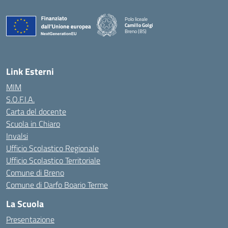
Polo liceale
Camillo Golgi
Breno (BS)
— Visita la pagina iniziale della scuola
Link Esterni
MIM
S.O.F.I.A.
Carta del docente
Scuola in Chiaro
Invalsi
Ufficio Scolastico Regionale
Ufficio Scolastico Territoriale
Comune di Breno
Comune di Darfo Boario Terme
La Scuola
Presentazione