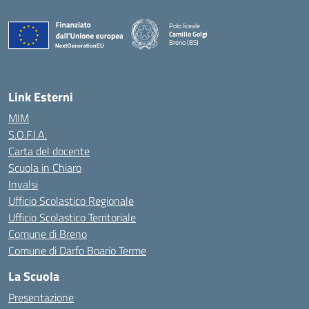
Polo liceale
Camillo Golgi
Breno (BS)
— Visita la pagina iniziale della scuola
Link Esterni
MIM
S.O.F.I.A.
Carta del docente
Scuola in Chiaro
Invalsi
Ufficio Scolastico Regionale
Ufficio Scolastico Territoriale
Comune di Breno
Comune di Darfo Boario Terme
La Scuola
Presentazione