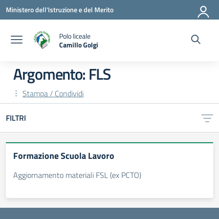
Vai ai contenuti
Vai al menu di navigazione
Vai al footer
Ministero dell'Istruzione e del Merito
Polo liceale
Camillo Golgi
— Visita la pagina iniziale della scuola
Argomento: FLS
Stampa / Condividi
FILTRI
Formazione Scuola Lavoro
Aggiornamento materiali FSL (ex PCTO)