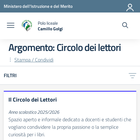
Vai ai contenuti
Vai al menu di navigazione
Vai al footer
Ministero dell'Istruzione e del Merito
Polo liceale
Camillo Golgi
— Visita la pagina iniziale della scuola
Argomento: Circolo dei lettori
Stampa / Condividi
FILTRI
Il Circolo dei Lettori
Anno scolastico 2025/2026
Spazio aperto e informale dedicato a docenti e studenti che
vogliano condividere la propria passione o la semplice
curiosità per i libri.