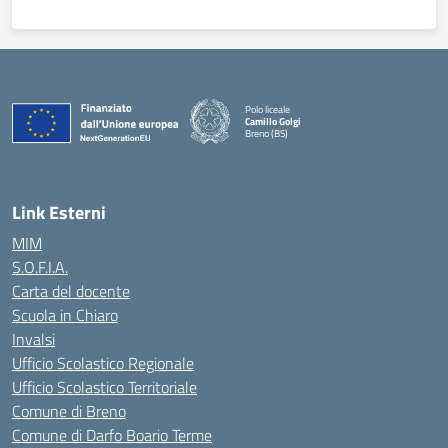
Polo liceale
Camillo Golgi
Breno (BS)
— Visita la pagina iniziale della scuola
Link Esterni
MIM
S.O.F.I.A.
Carta del docente
Scuola in Chiaro
Invalsi
Ufficio Scolastico Regionale
Ufficio Scolastico Territoriale
Comune di Breno
Comune di Darfo Boario Terme