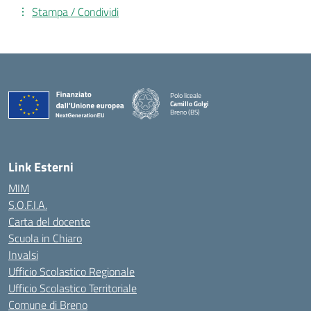
Stampa / Condividi
Polo liceale
Camillo Golgi
Breno (BS)
— Visita la pagina iniziale della scuola
Link Esterni
MIM
S.O.F.I.A.
Carta del docente
Scuola in Chiaro
Invalsi
Ufficio Scolastico Regionale
Ufficio Scolastico Territoriale
Comune di Breno