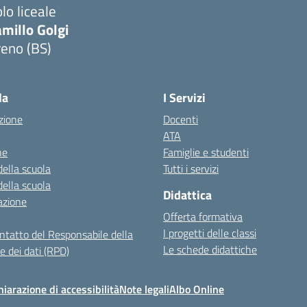
lo liceale
millo Golgi
reno (BS)
Visita la pagina iniziale della scuola
la
I Servizi
zione
Docenti
ATA
ne
Famiglie e studenti
della scuola
Tutti i servizi
della scuola
Didattica
azione
Offerta formativa
I progetti delle classi
ontatto del Responsabile della
Le schede didattiche
e dei dati (RPD)
hiarazione di accessibilità
Note legali
Albo Online