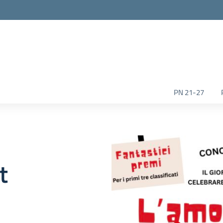
la scuola
PN 21-27
t