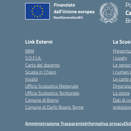
Po
Ca
B
— 
Link Esterni
La Scuo
MIM
Presenta
S.O.F.I.A.
I luoghi
Carta del docente
Le perso
Scuola in Chiaro
I numeri 
Invalsi
Le carte 
Ufficio Scolastico Regionale
Organizz
Ufficio Scolastico Territoriale
La storia
Comune di Breno
Dati di c
Comune di Darfo Boario Terme
protezion
Amministrazione Trasparente
Informativa privacy
Dic