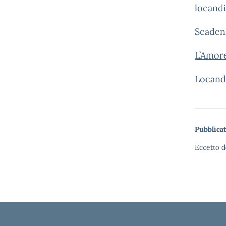
locandi
Scade
L’Amor
Locand
Pubblicat
Eccetto d