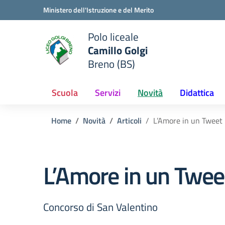
Vai ai contenuti
Vai al menu di navigazione
Vai al footer
Ministero dell'Istruzione e del Merito
Polo liceale
Camillo Golgi
e della scuola
Breno (BS)
— Visita la pagina iniziale del
Scuola
Servizi
Novità
Didattica
Home
Novità
Articoli
L’Amore in un Tweet
L’Amore in un Twee
Concorso di San Valentino