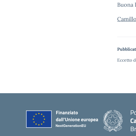
Buona l
Camill
Pubblicat
Eccetto d
Po
Ca
B