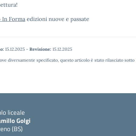
ettura!
o In Forma
edizioni nuove e passate
o:
15.12.2025
-
Revisione:
15.12.2025
ove diversamente specificato, questo articolo è stato rilasciato sott
lo liceale
millo Golgi
reno (BS)