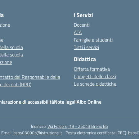
Visita la pagina iniziale della scuola
la
I Servizi
zione
Docenti
ATA
ne
Famiglie e studenti
della scuola
Tutti i servizi
della scuola
Didattica
azione
Offerta formativa
I progetti delle classi
ontatto del Responsabile della
Le schede didattiche
e dei dati (RPD)
hiarazione di accessibilità
Note legali
Albo Online
Indirizzo:
Via Folgore, 19 - 25043 Breno BS
Email:
bsps03000p@istruzione.it
Posta elettronica certificata (PEC):
bsps0