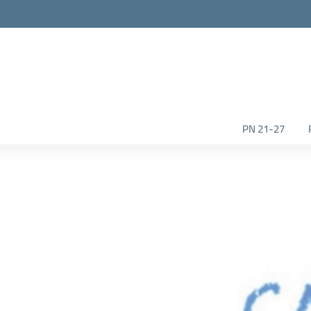
la scuola
PN 21-27