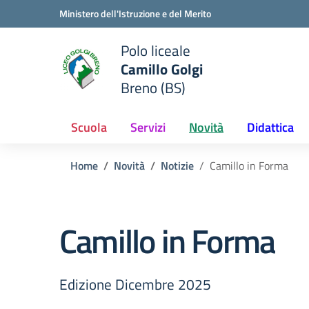
Vai ai contenuti
Vai al menu di navigazione
Vai al footer
Ministero dell'Istruzione e del Merito
Polo liceale
Camillo Golgi
e della scuola
Breno (BS)
— Visita la pagina iniziale del
Scuola
Servizi
Novità
Didattica
Home
Novità
Notizie
Camillo in Forma
Camillo in Forma
Edizione Dicembre 2025