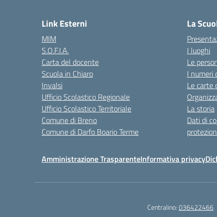
— 
Link Esterni
La Scuo
MIM
Presenta
S.O.F.I.A.
I luoghi
Carta del docente
Le perso
Scuola in Chiaro
I numeri 
Invalsi
Le carte 
Ufficio Scolastico Regionale
Organizz
Ufficio Scolastico Territoriale
La storia
Comune di Breno
Dati di c
Comune di Darfo Boario Terme
protezion
Amministrazione Trasparente
Informativa privacy
Dic
Centralino:
036422466