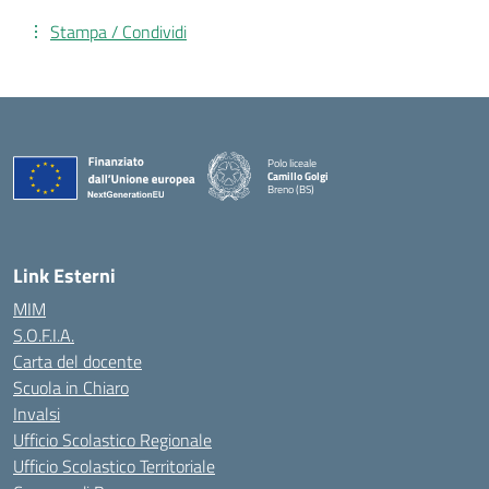
Stampa / Condividi
Polo liceale
Camillo Golgi
Breno (BS)
— Visita la pagina iniziale della scuola
Link Esterni
MIM
S.O.F.I.A.
Carta del docente
Scuola in Chiaro
Invalsi
Ufficio Scolastico Regionale
Ufficio Scolastico Territoriale