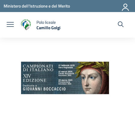
Vai ai contenuti
Vai al menu di navigazione
Vai al footer
Ministero dell'Istruzione e del Merito
Polo liceale
Camillo Golgi
— Visita la pagina iniziale della scuola