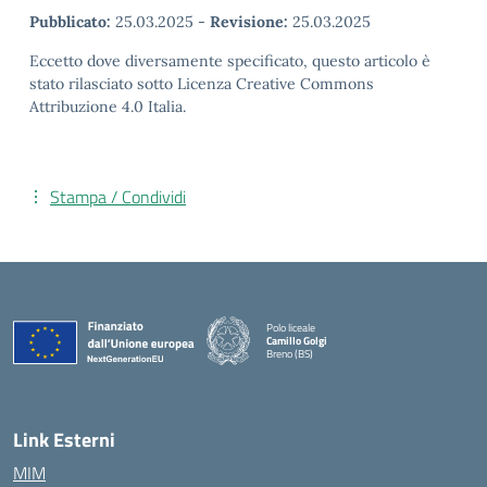
Pubblicato:
25.03.2025
-
Revisione:
25.03.2025
Eccetto dove diversamente specificato, questo articolo è
stato rilasciato sotto Licenza Creative Commons
Attribuzione 4.0 Italia.
Stampa / Condividi
Polo liceale
Camillo Golgi
Breno (BS)
— Visita la pagina iniziale della scuola
Link Esterni
MIM