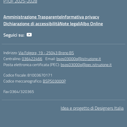
PTOF 2025-2028
Amministrazione Trasparente
Informativa privacy
Dichiarazione di accessibilità
Note legali
Albo Online
Seguici su:
Indirizzo:
Via Folgore, 19 - 25043 Breno BS
Centralino:
036422466
Email:
bsps03000p@istruzione.it
Posta elettronica certificata (PEC):
bsps03000p@pec.istruzione.it
Codice fiscale: 81003670171
Codice meccanografico:
BSPS03000P
Fax 0364/320365
Idea e progetto di Designers Italia