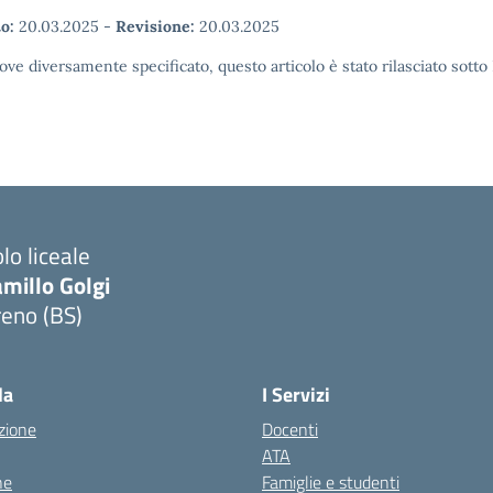
o:
20.03.2025
-
Revisione:
20.03.2025
ove diversamente specificato, questo articolo è stato rilasciato sott
lo liceale
millo Golgi
reno (BS)
Visita la pagina iniziale della scuola
la
I Servizi
zione
Docenti
ATA
ne
Famiglie e studenti