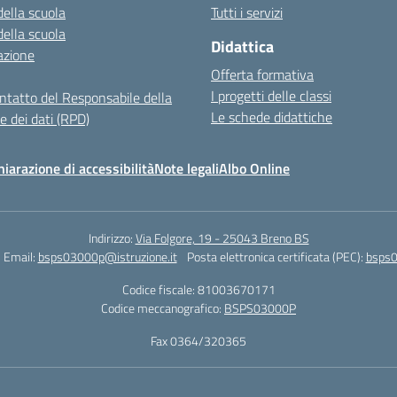
della scuola
Tutti i servizi
della scuola
Didattica
azione
Offerta formativa
I progetti delle classi
ontatto del Responsabile della
Le schede didattiche
e dei dati (RPD)
hiarazione di accessibilità
Note legali
Albo Online
Indirizzo:
Via Folgore, 19 - 25043 Breno BS
Email:
bsps03000p@istruzione.it
Posta elettronica certificata (PEC):
bsps0
Codice fiscale: 81003670171
Codice meccanografico:
BSPS03000P
Fax 0364/320365