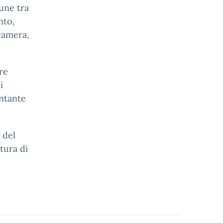
une tra
nto,
 camera,
ore
i
entante
 del
tura di