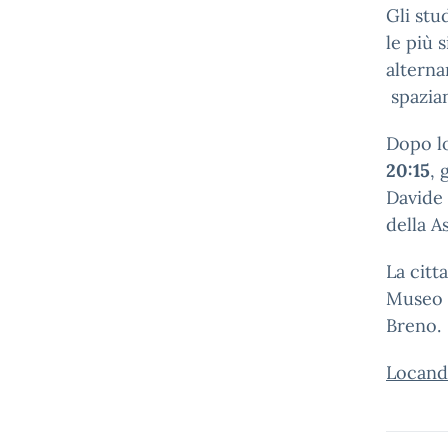
Gli stu
le più 
alterna
spazia
Dopo l
20:15
, 
Davide 
della A
La citt
Museo C
Breno.
Locand