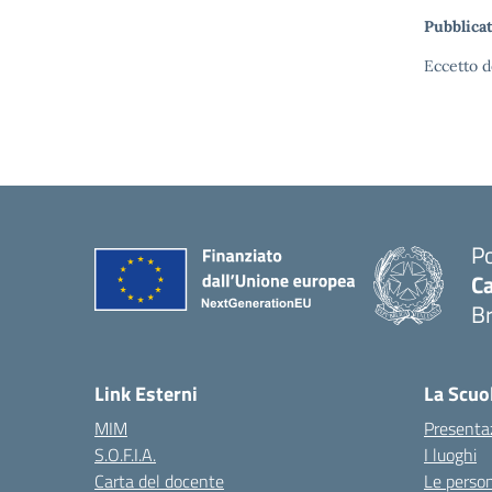
Pubblicat
Eccetto d
Po
Ca
B
— 
Link Esterni
La Scuo
MIM
Presenta
S.O.F.I.A.
I luoghi
Carta del docente
Le perso