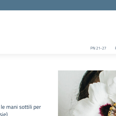
la scuola
PN 21-27
le mani sottili per
sie)