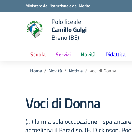
Vai ai contenuti
Vai al menu di navigazione
Vai al footer
Ministero dell'Istruzione e del Merito
Polo liceale
Camillo Golgi
e della scuola
Breno (BS)
— Visita la pagina iniziale del
Scuola
Servizi
Novità
Didattica
Home
Novità
Notizie
Voci di Donna
Voci di Donna
(…) la mia sola occupazione - spalancare 
accogliervi il Paradiso. (E. Dickinson, Poe