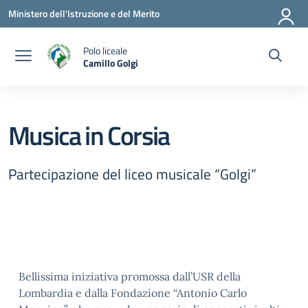
Vai ai contenuti
Vai al menu di navigazione
Vai al footer
Ministero dell'Istruzione e del Merito
Polo liceale
Camillo Golgi
— Visita la pagina iniziale della scuola
Musica in Corsia
Partecipazione del liceo musicale “Golgi”
Bellissima iniziativa promossa dall’USR della
Lombardia e dalla Fondazione “Antonio Carlo