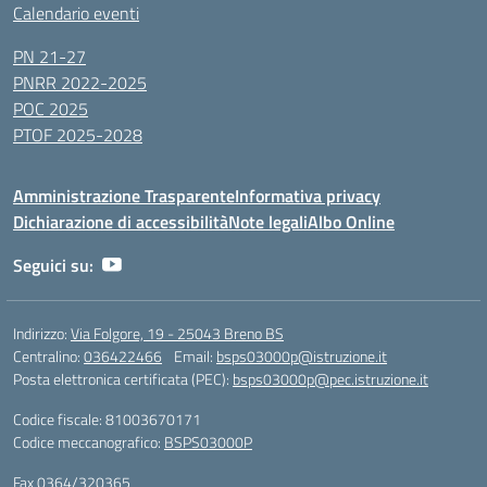
Calendario eventi
PN 21-27
PNRR 2022-2025
POC 2025
PTOF 2025-2028
Amministrazione Trasparente
Informativa privacy
Dichiarazione di accessibilità
Note legali
Albo Online
Seguici su:
Indirizzo:
Via Folgore, 19 - 25043 Breno BS
Centralino:
036422466
Email:
bsps03000p@istruzione.it
Posta elettronica certificata (PEC):
bsps03000p@pec.istruzione.it
Codice fiscale: 81003670171
Codice meccanografico:
BSPS03000P
Fax 0364/320365