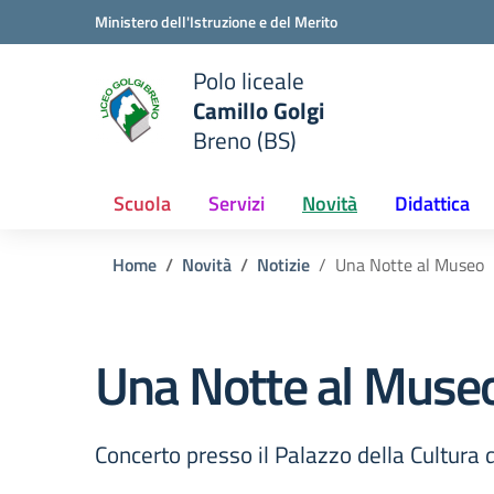
Vai ai contenuti
Vai al menu di navigazione
Vai al footer
Ministero dell'Istruzione e del Merito
Polo liceale
Camillo Golgi
e della scuola
Breno (BS)
— Visita la pagina iniziale del
Scuola
Servizi
Novità
Didattica
Home
Novità
Notizie
Una Notte al Museo
Una Notte al Muse
Concerto presso il Palazzo della Cultura 