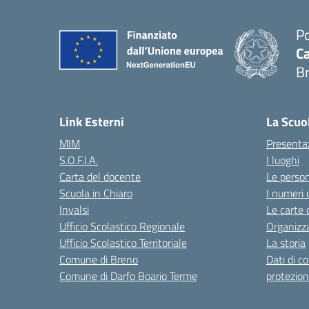
Po
Ca
B
— 
Link Esterni
La Scuo
MIM
Presenta
S.O.F.I.A.
I luoghi
Carta del docente
Le perso
Scuola in Chiaro
I numeri 
Invalsi
Le carte 
Ufficio Scolastico Regionale
Organizz
Ufficio Scolastico Territoriale
La storia
Comune di Breno
Dati di c
Comune di Darfo Boario Terme
protezion