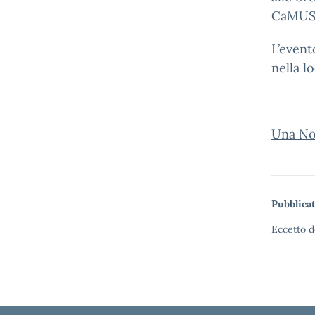
CaMUS 
L’event
nella l
Una No
Pubblicat
Eccetto d