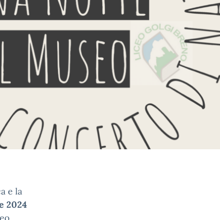
a e la
e 2024
seo