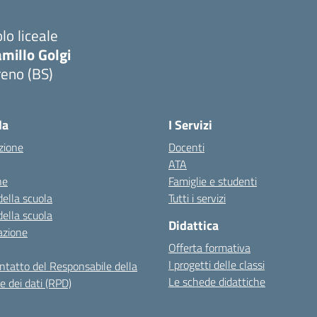
lo liceale
millo Golgi
reno (BS)
Visita la pagina iniziale della scuola
la
I Servizi
zione
Docenti
ATA
ne
Famiglie e studenti
della scuola
Tutti i servizi
della scuola
Didattica
azione
Offerta formativa
I progetti delle classi
ontatto del Responsabile della
Le schede didattiche
e dei dati (RPD)