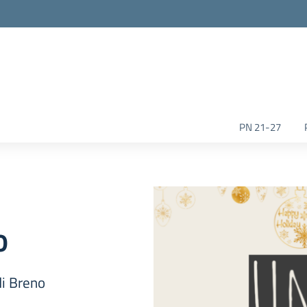
la scuola
PN 21-27
o
di Breno