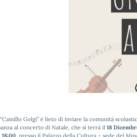
o “Camillo Golgi” è lieto di inviare la comunità scolastic
nanza al concerto di Natale, che si terrà il
18
Dicembr
e
18:00
, presso il Palazzo della Cultura – sede del Mu