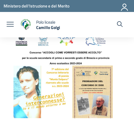
Vai ai contenuti
Vai al menu di navigazione
Vai al footer
Ministero dell'Istruzione e del Merito
Polo liceale
Camillo Golgi
— Visita la pagina iniziale della scuola