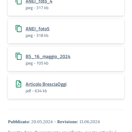
ANEI_foto_4
jpeg - 317 kb
ANEI_foto5
jpeg - 318 kb
BS_16_maggio_2024
jpeg - 105 kb
Articolo BresciaOggi
pdf - 634 kb
Pubblicato:
20.05.2024
-
Revisione:
13.06.2024