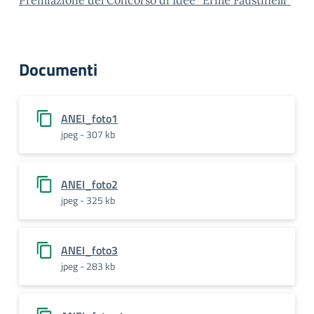
Premiazione del Concorso di Idee “Erme Faustinelli”
Documenti
ANEI_foto1
jpeg - 307 kb
ANEI_foto2
jpeg - 325 kb
ANEI_foto3
jpeg - 283 kb