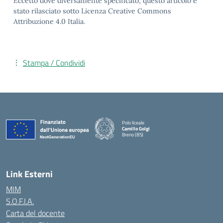
Eccetto dove diversamente specificato, questo articolo è
stato rilasciato sotto Licenza Creative Commons
Attribuzione 4.0 Italia.
Stampa / Condividi
Polo liceale
Camillo Golgi
Breno (BS)
— Visita la pagina iniziale della scuola
Link Esterni
MIM
S.O.F.I.A.
Carta del docente