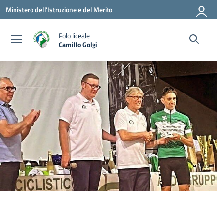
Vai ai contenuti
Vai al menu di navigazione
Vai al footer
Ministero dell'Istruzione e del Merito
Polo liceale
Camillo Golgi
— Visita la pagina iniziale della scuola