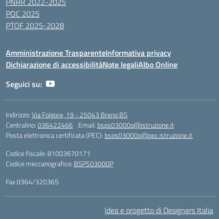
PNRR 2022-2025
POC 2025
PTOF 2025-2028
Amministrazione Trasparente
Informativa privacy
Dichiarazione di accessibilità
Note legali
Albo Online
Seguici su:
Indirizzo:
Via Folgore, 19 - 25043 Breno BS
Centralino:
036422466
Email:
bsps03000p@istruzione.it
Posta elettronica certificata (PEC):
bsps03000p@pec.istruzione.it
Codice fiscale: 81003670171
Codice meccanografico:
BSPS03000P
Fax 0364/320365
Idea e progetto di Designers Italia