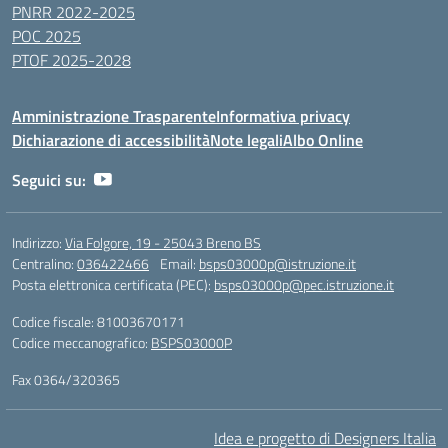
PNRR 2022-2025
POC 2025
PTOF 2025-2028
Amministrazione Trasparente
Informativa privacy
Dichiarazione di accessibilità
Note legali
Albo Online
Seguici su:
Indirizzo:
Via Folgore, 19 - 25043 Breno BS
Centralino:
036422466
Email:
bsps03000p@istruzione.it
Posta elettronica certificata (PEC):
bsps03000p@pec.istruzione.it
Codice fiscale: 81003670171
Codice meccanografico:
BSPS03000P
Fax 0364/320365
Idea e progetto di Designers Italia