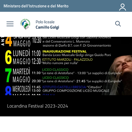
Vai ai contenuti
Vai al menu di navigazione
Vai al footer
Ministero dell'Istruzione e del Merito
Polo liceale
Camillo Golgi
— Visita la pagina iniziale della scuola
Locandina Festival 2023-2024