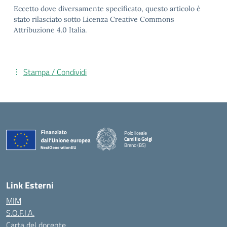
Eccetto dove diversamente specificato, questo articolo è
stato rilasciato sotto Licenza Creative Commons
Attribuzione 4.0 Italia.
Stampa / Condividi
Polo liceale
Camillo Golgi
Breno (BS)
— Visita la pagina iniziale della scuola
Link Esterni
MIM
S.O.F.I.A.
Carta del docente