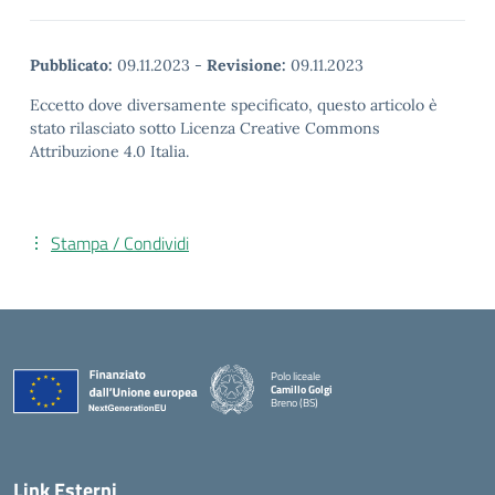
Pubblicato:
09.11.2023
-
Revisione:
09.11.2023
Eccetto dove diversamente specificato, questo articolo è
stato rilasciato sotto Licenza Creative Commons
Attribuzione 4.0 Italia.
Stampa / Condividi
Polo liceale
Camillo Golgi
Breno (BS)
— Visita la pagina iniziale della scuola
Link Esterni