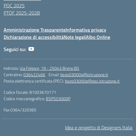
POC 2025
PTOF 2025-2028
Amministrazione Trasparente
Informativa privacy
Dichiarazione di accessibilità
Note legali
Albo Online
Seguici su:
Indirizzo:
Via Folgore, 19 - 25043 Breno BS
Centralino:
036422466
Email:
bsps03000p@istruzione.it
Posta elettronica certificata (PEC):
bsps03000p@pec.istruzione.it
Codice fiscale: 81003670171
Codice meccanografico:
BSPS03000P
Fax 0364/320365
Idea e progetto di Designers Italia