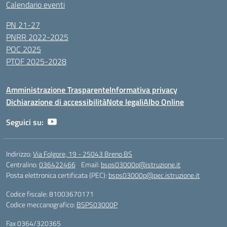
Calendario eventi
PN 21-27
PNRR 2022-2025
POC 2025
PTOF 2025-2028
Amministrazione Trasparente
Informativa privacy
Dichiarazione di accessibilità
Note legali
Albo Online
Seguici su:
Indirizzo:
Via Folgore, 19 - 25043 Breno BS
Centralino:
036422466
Email:
bsps03000p@istruzione.it
Posta elettronica certificata (PEC):
bsps03000p@pec.istruzione.it
Codice fiscale: 81003670171
Codice meccanografico:
BSPS03000P
Fax 0364/320365