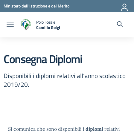
Vai ai contenuti
Vai al menu di navigazione
Vai al footer
Ministero dell'Istruzione e del Merito
Polo liceale
Camillo Golgi
— Visita la pagina iniziale della scuola
Consegna Diplomi
Disponibili i diplomi relativi all’anno scolastico
2019/20.
Si comunica che sono disponibili i
diplomi
relativi