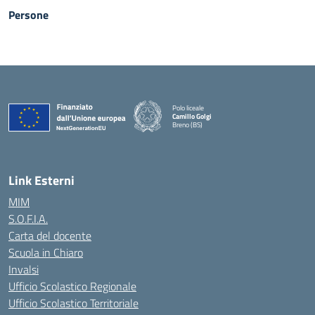
Persone
Polo liceale
Camillo Golgi
Breno (BS)
— Visita la pagina iniziale della scuola
Link Esterni
MIM
S.O.F.I.A.
Carta del docente
Scuola in Chiaro
Invalsi
Ufficio Scolastico Regionale
Ufficio Scolastico Territoriale