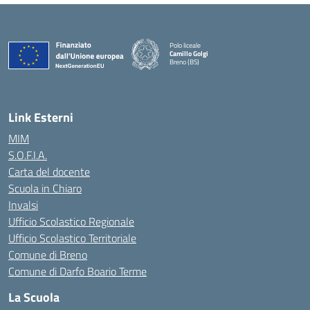
Polo liceale
Camillo Golgi
Breno (BS)
— Visita la pagina iniziale della scuola
Link Esterni
MIM
S.O.F.I.A.
Carta del docente
Scuola in Chiaro
Invalsi
Ufficio Scolastico Regionale
Ufficio Scolastico Territoriale
Comune di Breno
Comune di Darfo Boario Terme
La Scuola