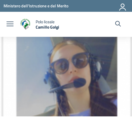
Vai ai contenuti
Vai al menu di navigazione
Vai al footer
Ministero dell'Istruzione e del Merito
Polo liceale
Camillo Golgi
— Visita la pagina iniziale della scuola