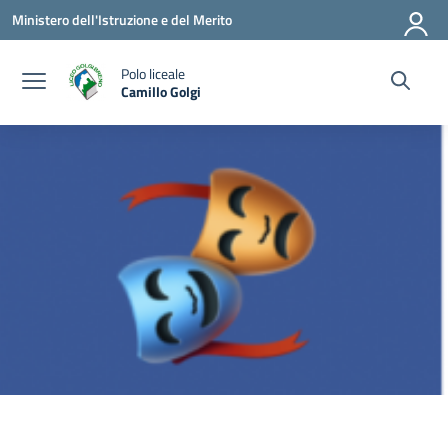
Vai ai contenuti
Vai al menu di navigazione
Vai al footer
Ministero dell'Istruzione e del Merito
Polo liceale
Camillo Golgi
— Visita la pagina iniziale della scuola