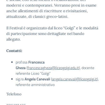
moderni e contemporanei. Verranno presi in esame
anche allestimenti di riscritture o rivisitazioni,
attualizzate, di classici greco-latini.
Il Festival è organizzato dal liceo “Golgi” e le modalità
di partecipazione sono dettagliate nel bando
allegato.
Contatti:
prof.ssa
Francesca
Gheza
(
francescagheza@liceogolgi.edu.it
), docente
referente Liceo “Golgi”
sig.ra
Angela Canevali
(
angela.canevali@liceogolgi.it
),
referente amministrativo
Telefono