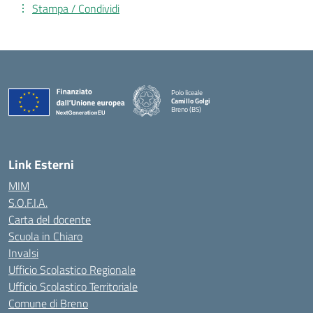
Stampa / Condividi
Polo liceale
Camillo Golgi
Breno (BS)
— Visita la pagina iniziale della scuola
Link Esterni
MIM
S.O.F.I.A.
Carta del docente
Scuola in Chiaro
Invalsi
Ufficio Scolastico Regionale
Ufficio Scolastico Territoriale
Comune di Breno