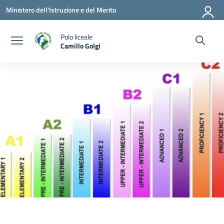
Vai ai contenuti
Vai al menu di navigazione
Vai al footer
Ministero dell'Istruzione e del Merito
Polo liceale
Camillo Golgi
— Visita la pagina iniziale della scuola