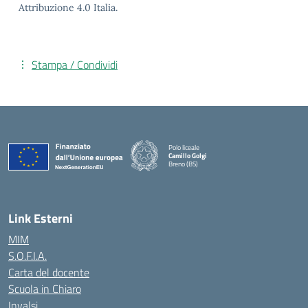
Attribuzione 4.0 Italia.
Stampa / Condividi
Polo liceale
Camillo Golgi
Breno (BS)
— Visita la pagina iniziale della scuola
Link Esterni
MIM
S.O.F.I.A.
Carta del docente
Scuola in Chiaro
Invalsi