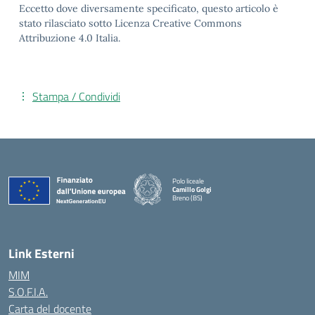
Eccetto dove diversamente specificato, questo articolo è
stato rilasciato sotto Licenza Creative Commons
Attribuzione 4.0 Italia.
Stampa / Condividi
Polo liceale
Camillo Golgi
Breno (BS)
— Visita la pagina iniziale della scuola
Link Esterni
MIM
S.O.F.I.A.
Carta del docente