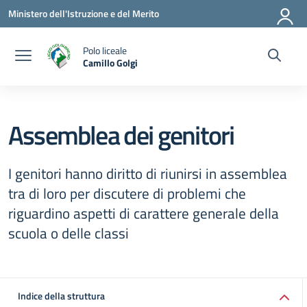
Vai ai contenuti
Vai al menu di navigazione
Vai al footer
Ministero dell'Istruzione e del Merito
Polo liceale
Camillo Golgi
— Visita la pagina iniziale della scuola
Assemblea dei genitori
I genitori hanno diritto di riunirsi in assemblea
tra di loro per discutere di problemi che
riguardino aspetti di carattere generale della
scuola o delle classi
Indice della struttura