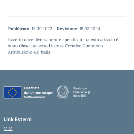
Pubblicato:
13.09.2022
-
Revisione:
15.03.2024
Eccetto dove diversamente specificato, questo articolo è
stato rilasciato sotto Licenza Creative Commons
Attribuzione 4.0 Italia.
Polo liceale
Camillo Golgi
Breno (BS)
— Visita la pagina iniziale della scuola
Link Esterni
MIM