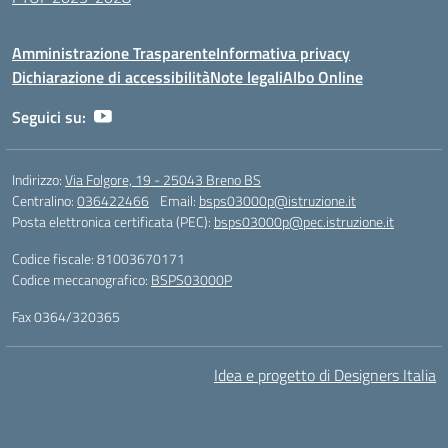
Amministrazione Trasparente
Informativa privacy
Dichiarazione di accessibilità
Note legali
Albo Online
Seguici su:
Indirizzo:
Via Folgore, 19 - 25043 Breno BS
Centralino:
036422466
Email:
bsps03000p@istruzione.it
Posta elettronica certificata (PEC):
bsps03000p@pec.istruzione.it
Codice fiscale: 81003670171
Codice meccanografico:
BSPS03000P
Fax 0364/320365
Idea e progetto di Designers Italia