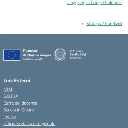
+ aggiungi a Google Calendar
Stampa / Condividi
Polo liceale
Camillo Golgi
Breno (BS)
— Visita la pagina iniziale della scuola
Link Esterni
MIM
S.O.F.I.A.
Carta del docente
Scuola in Chiaro
Invalsi
Ufficio Scolastico Regionale