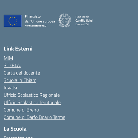
Polo liceale
Camillo Golgi
Breno (BS)
— Visita la pagina iniziale della scuola
Link Esterni
MIM
S.O.F.I.A.
Carta del docente
Scuola in Chiaro
Invalsi
Ufficio Scolastico Regionale
Ufficio Scolastico Territoriale
Comune di Breno
Comune di Darfo Boario Terme
La Scuola