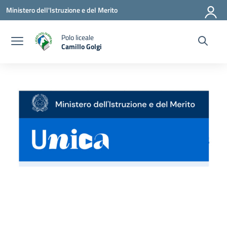
Vai ai contenuti
Vai al menu di navigazione
Vai al footer
Ministero dell'Istruzione e del Merito
Polo liceale
Camillo Golgi
— Visita la pagina iniziale della scuola